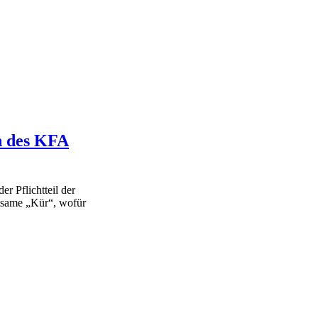
n des KFA
 Pflichtteil der
ltsame „Kür“, wofür