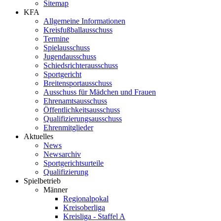
Sitemap
KFA
Allgemeine Informationen
Kreisfußballausschuss
Termine
Spielausschuss
Jugendausschuss
Schiedsrichterausschuss
Sportgericht
Breitensportausschuss
Ausschuss für Mädchen und Frauen
Ehrenamtsausschuss
Öffentlichkeitsausschuss
Qualifizierungsausschuss
Ehrenmitglieder
Aktuelles
News
Newsarchiv
Sportgerichtsurteile
Qualifizierung
Spielbetrieb
Männer
Regionalpokal
Kreisoberliga
Kreisliga - Staffel A