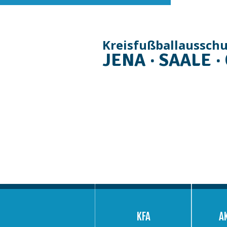
Kreisfußballaussch
JENA · SAALE ·
Navigation
überspringen
KFA
A