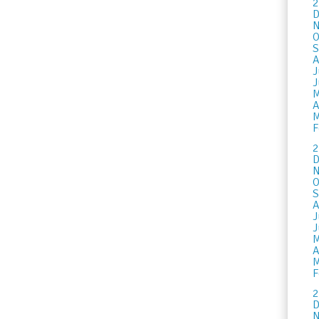
2
D
N
O
S
A
J
J
M
A
M
F
2
D
N
O
S
A
J
J
M
A
M
F
2
D
N