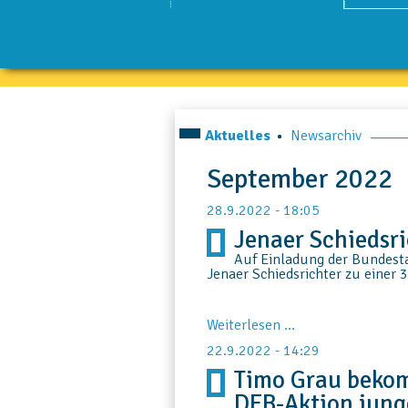
Aktuelles
Newsarchiv
September 2022
28.9.2022 - 18:05
Jenaer Schiedsr
Auf Einladung der Bundesta
Jenaer Schiedsrichter zu einer 3
Jenaer
Weiterlesen …
Schiedsrichter
22.9.2022 - 14:29
im
Bundestag
Timo Grau beko
DFB-Aktion jung