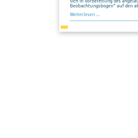
sich in Vorbereitung des angela
Beobachtungsbogen“ auf den ak
Ostthüringer
Weiterlesen …
und
Jena-
SOK-
Schiedsrichter
bei
Tageslehrgang