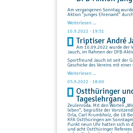
Am vergangenen Sonntag wurde
Aktion "junges Ehrenamt" durch
Timo
Weiterlesen …
Grau
10.9.2022 - 19:51
bekommt
DFB-
Triptiser André 
Uhr
im
Am 10.09.2022 wurde der Ve
Rahmen
Jauch, im Rahmen der DFB-Akti
der
Sportfreund Jauch ist seit der 
DFB-
Geschicke des Vereins mit eine
Aktion
junges
Triptiser
Weiterlesen …
Ehrenamt
André
verliehen
05.9.2022 - 18:00
Jauch
geehrt
Ostthüringer un
Tageslehrgang
Zeulenroda.
Mit den Worten „Wi
leben“, begrüßte der Vorsitzen
Orla, Carl Krumbholz, die 18 Be
KFA Ostthüringen am Sonntagmo
Punkt neun Uhr hatten sich in
und acht Ostthüringer Referees