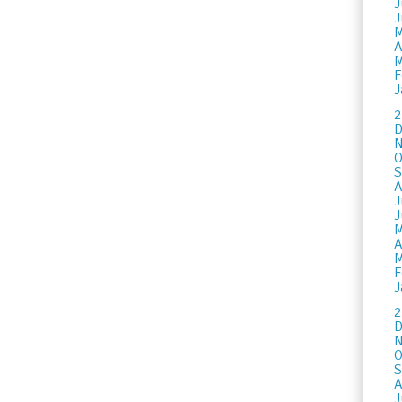
J
J
M
A
M
F
J
2
D
N
O
S
A
J
J
M
A
M
F
J
2
D
N
O
S
A
J