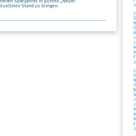
F
ufenen Spieljahres in puncto „Neuer
J
tuellsten Stand zu bringen.
2
D
N
O
A
J
J
M
A
F
J
2
D
N
O
S
A
J
J
M
A
M
F
J