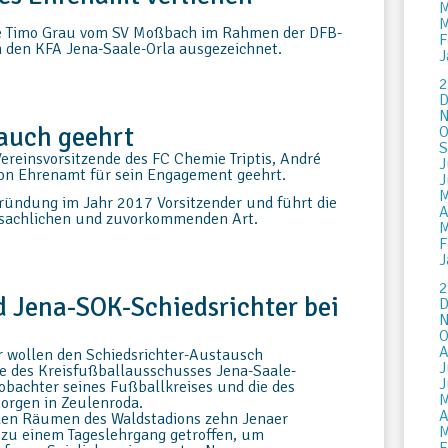
M
M
 Timo Grau vom SV Moßbach im Rahmen der DFB-
F
 den KFA Jena-Saale-Orla ausgezeichnet.
J
2
D
N
Jauch geehrt
O
S
reinsvorsitzende des FC Chemie Triptis, André
J
on Ehrenamt für sein Engagement geehrt.
J
M
Gründung im Jahr 2017 Vorsitzender und führt die
A
r sachlichen und zuvorkommenden Art.
M
F
J
2
d Jena-SOK-Schiedsrichter bei
D
N
O
A
r wollen den Schiedsrichter-Austausch
J
de des Kreisfußballausschusses Jena-Saale-
J
obachter seines Fußballkreises und die des
M
rgen in Zeulenroda.
A
 den Räumen des Waldstadions zehn Jenaer
M
 zu einem Tageslehrgang getroffen, um