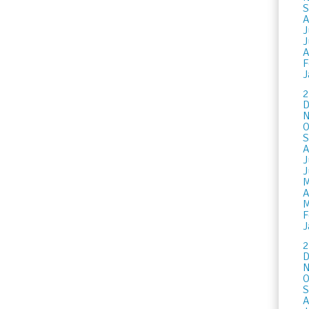
S
A
J
J
A
F
J
2
D
N
O
S
A
J
J
M
A
M
F
J
2
D
N
O
S
A