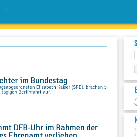
ichter im Bundestag
gsabgeordneten Elisabeth Kaiser (SPD), brachen 5
-tägigen Berlinfahrt auf.
Z
S
mmt DFB-Uhr im Rahmen der
2
es Ehrenamt verliehen
J