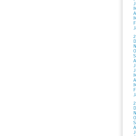
J
M
A
M
F
J
2
D
N
O
S
A
J
J
M
A
M
F
J
2
D
N
O
S
A
J