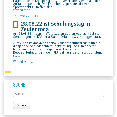
Hauptrunde im Kreispokal auszulosen. Dabei stehen aus der
Auftaktrunde noch zwei Entscheidungen aus, die vom
Sportgericht zu treffen sind.
Zwei
Weiterlesen …
Kreisoberliga-
Duelle
10.8.2022 - 13:18
im
28.08.22 ist Schulungstag in
Kreispokal
Zeulenroda
Am 28.08.22 finden im Waldstadion Zeulenroda die Nächsten
Schulungen der KFA Jena-Saale-Orla und Ostthüringen statt.
Zum einen ist das der Nachhol-/Wiederholungstermin für die
diesjährige Schiedsrichterqualifizierung und zum anderen
findet an diesem Tag die gemeinschaftliche
Beobachtertagung mit dem KFA Ostthüringen, nebst Schulung
statt.
28.08.22
Weiterlesen …
ist
Schulungstag
in
Zeulenroda
SUCHE