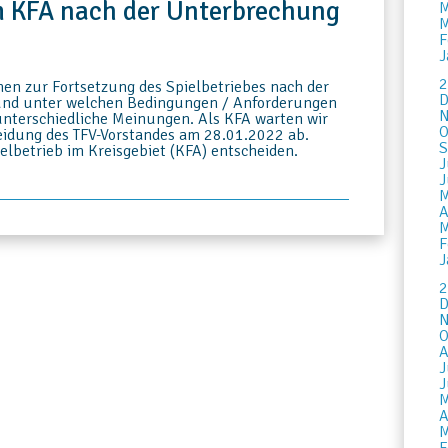
m KFA nach der Unterbrechung
M
M
F
J
2
nen zur Fortsetzung des Spielbetriebes nach der
D
und unter welchen Bedingungen / Anforderungen
N
s unterschiedliche Meinungen. Als KFA warten wir
O
idung des TFV-Vorstandes am 28.01.2022 ab.
S
lbetrieb im Kreisgebiet (KFA) entscheiden.
J
J
M
A
M
F
J
2
D
N
O
A
J
J
M
A
M