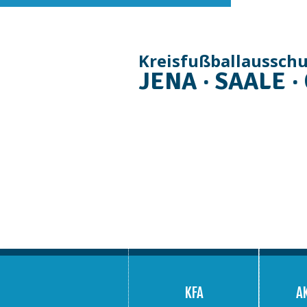
Kreisfußballaussch
JENA · SAALE ·
Navigation
überspringen
KFA
A