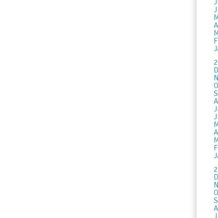
J
J
M
A
M
F
J
2
D
N
O
S
A
J
J
M
A
M
F
J
2
D
N
O
S
A
J