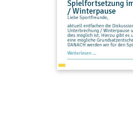
Spielfortsetzung i
zur
weiteren
/ Winterpause
Verfahrensweise
Liebe Sportfreunde,
aktuell entfachen die Diskussio
Unterbrechung / Winterpause 
dies möglich ist. Hierzu gibt e
eine mögliche Grundsatzentsche
DANACH werden wir für den Spie
Spielfortsetzung
Weiterlesen …
im
KFA
nach
der
Unterbrechung
/
Winterpause