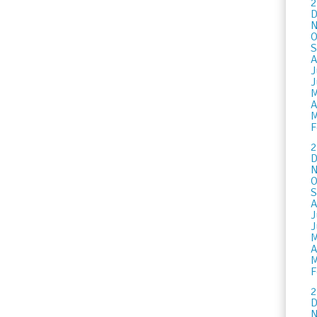
2
D
N
O
S
A
J
J
M
A
M
F
2
D
N
O
S
A
J
J
M
A
M
F
2
D
N