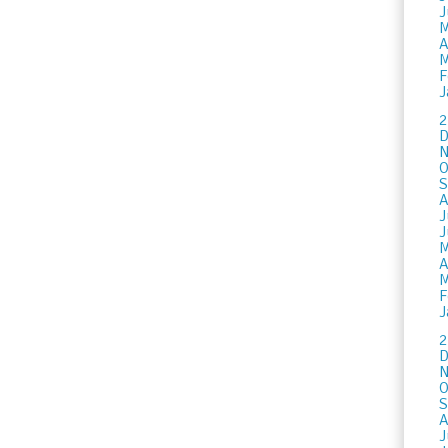
J
M
A
M
F
J
2
D
N
O
S
A
J
J
M
A
M
F
J
2
D
N
O
S
A
J