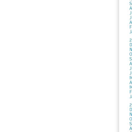
S
A
J
J
A
F
J
2
D
N
O
S
A
J
J
M
A
M
F
J
2
D
N
O
S
A