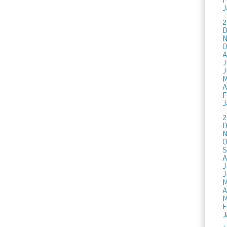
F
J
2
D
N
O
A
J
J
M
A
F
J
2
D
N
O
S
A
J
J
M
A
M
F
J