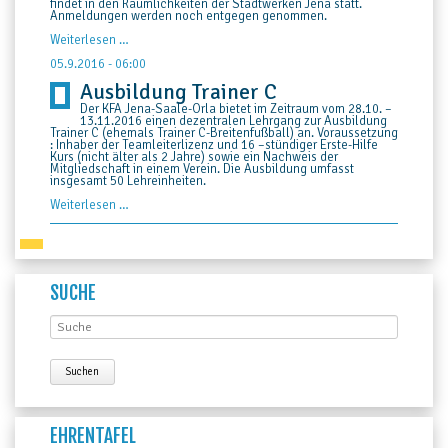
findet in den Räumlichkeiten der Stadtwerken Jena statt.
Anmeldungen werden noch entgegen genommen.
Schiedsrichter-
Weiterlesen …
Ausbildungslehrgang
startet
05.9.2016 - 06:00
am
Ausbildung Trainer C
Donnerstag:
Bereits
Der KFA Jena-Saale-Orla bietet im Zeitraum vom 28.10. –
24
13.11.2016 einen dezentralen Lehrgang zur Ausbildung
Anmeldungen
Trainer C (ehemals Trainer C-Breitenfußball) an. Voraussetzung
: Inhaber der Teamleiterlizenz und 16 –stündiger Erste-Hilfe
Kurs (nicht älter als 2 Jahre) sowie ein Nachweis der
Mitgliedschaft in einem Verein. Die Ausbildung umfasst
insgesamt 50 Lehreinheiten.
Ausbildung
Weiterlesen …
Trainer
C
SUCHE
EHRENTAFEL