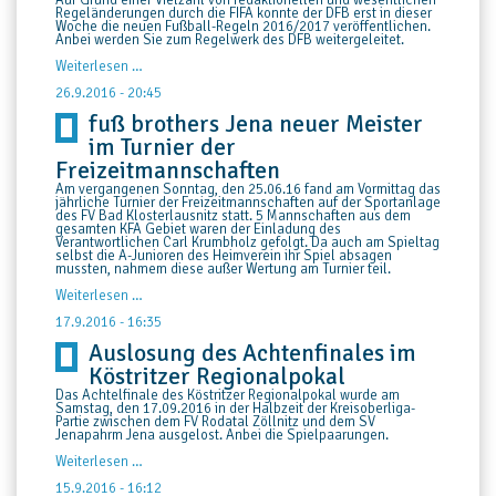
Auf Grund einer Vielzahl von redaktionellen und wesentlichen
Regeländerungen durch die FIFA konnte der DFB erst in dieser
Woche die neuen Fußball-Regeln 2016/2017 veröffentlichen.
Anbei werden Sie zum Regelwerk des DFB weitergeleitet.
Weiterlesen …
26.9.2016 - 20:45
fuß brothers Jena neuer Meister
im Turnier der
Freizeitmannschaften
Am vergangenen Sonntag, den 25.06.16 fand am Vormittag das
jährliche Turnier der Freizeitmannschaften auf der Sportanlage
des FV Bad Klosterlausnitz statt. 5 Mannschaften aus dem
gesamten KFA Gebiet waren der Einladung des
Verantwortlichen Carl Krumbholz gefolgt. Da auch am Spieltag
selbst die A-Junioren des Heimverein ihr Spiel absagen
mussten, nahmem diese außer Wertung am Turnier teil.
fuß
Weiterlesen …
brothers
Jena
17.9.2016 - 16:35
neuer
Auslosung des Achtenfinales im
Meister
im
Köstritzer Regionalpokal
Turnier
der
Das Achtelfinale des Köstritzer Regionalpokal wurde am
Freizeitmannschaften
Samstag, den 17.09.2016 in der Halbzeit der Kreisoberliga-
Partie zwischen dem FV Rodatal Zöllnitz und dem SV
Jenapahrm Jena ausgelost. Anbei die Spielpaarungen.
Auslosung
Weiterlesen …
des
Achtenfinales
15.9.2016 - 16:12