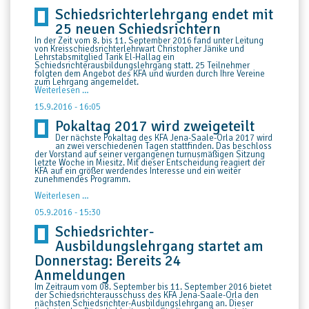
im
Schiedsrichterlehrgang endet mit
Köstritzer
Regionalpokal
25 neuen Schiedsrichtern
In der Zeit vom 8. bis 11. September 2016 fand unter Leitung
von Kreisschiedsrichterlehrwart Christopher Jänike und
Lehrstabsmitglied Tarik El-Hallag ein
Schiedsrichterausbildungslehrg
ang statt. 25 Teilnehmer
folgten dem Angebot des KFA und wurden durch Ihre Vereine
zum Lehrgang angemeldet.
Schiedsrichterlehrgang
Weiterlesen …
endet
mit
15.9.2016 - 16:05
25
Pokaltag 2017 wird zweigeteilt
neuen
Schiedsrichtern
Der nächste Pokaltag des KFA Jena-Saale-Orla 2017 wird
an zwei verschiedenen Tagen stattfinden. Das beschloss
der Vorstand auf seiner vergangenen turnusmäßigen Sitzung
letzte Woche in Miesitz. Mit dieser Entscheidung reagiert der
KFA auf ein größer werdendes Interesse und ein weiter
zunehmendes Programm.
Pokaltag
Weiterlesen …
2017
wird
05.9.2016 - 15:30
zweigeteilt
Schiedsrichter-
Ausbildungslehrgang startet am
Donnerstag: Bereits 24
Anmeldungen
Im Zeitraum vom 08. September bis 11. September 2016 bietet
der Schiedsrichterausschuss des KFA Jena-Saale-Orla den
nächsten Schiedsrichter-
Ausbildungslehrgang an. Dieser