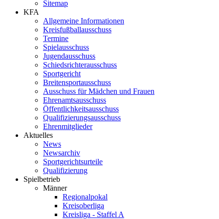
Sitemap
KFA
Allgemeine Informationen
Kreisfußballausschuss
Termine
Spielausschuss
Jugendausschuss
Schiedsrichterausschuss
Sportgericht
Breitensportausschuss
Ausschuss für Mädchen und Frauen
Ehrenamtsausschuss
Öffentlichkeitsausschuss
Qualifizierungsausschuss
Ehrenmitglieder
Aktuelles
News
Newsarchiv
Sportgerichtsurteile
Qualifizierung
Spielbetrieb
Männer
Regionalpokal
Kreisoberliga
Kreisliga - Staffel A