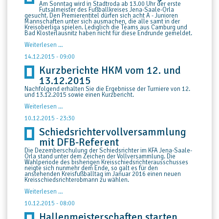
Am Sonntag wird in Stadtroda ab 13.00 Uhr der erste
Futsalmeister des Fußballkreises Jena-Saale-Orla
gesucht. Den Premierentitel dürfen sich acht A - Junioren
Mannschaften unter sich ausmachen, die alle samt in der
Kreisoberliga spielen. Lediglich die Teams aus Camburg und
Bad Klosterlausnitz haben nicht für diese Endrunde gemeldet.
Erster
Weiterlesen …
Futsalmeister
wird
14.12.2015 - 09:00
gesucht
Kurzberichte HKM vom 12. und
13.12.2015
Nachfolgend erhalten Sie die Ergebnisse der Turniere von 12.
und 13.12.2015 sowie einen Kurzbericht.
Kurzberichte
Weiterlesen …
HKM
vom
10.12.2015 - 23:30
12.
Schiedsrichtervollversammlung
und
13.12.2015
mit DFB-Referent
Die Dezemberschulung der Schiedsrichter im KFA Jena-Saale-
Orla stand unter dem Zeichen der Vollversammlung. Die
Wahlperiode des bisherigen Kreisschiedsrichterausschusses
neigte sich nunmehr dem Ende, so galt es für den
anstehenden Kreisfußballtag im Januar 2016 einen neuen
Kreisschiedsrichterobmann zu wählen.
Schiedsrichtervollversammlung
Weiterlesen …
mit
DFB-
10.12.2015 - 08:00
Referent
Hallenmeisterschaften starten