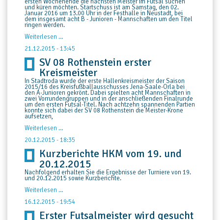
ersten Wochenende die nächsten Meister im Futsal suchen
und küren möchten. Startschuss ist am Samstag, den 02.
Januar 2016 um 13.00 Uhr in der Festhalle in Neustadt, bei
dem insgesamt acht B - Junioren - Mannschaften um den Titel
ringen werden.
drei
Weiterlesen …
weitere
Meister
21.12.2015 - 13:45
werden
SV 08 Rothenstein erster
gesucht
Kreismeister
In Stadtroda wurde der erste Hallenkreismeister der Saison
2015/16 des Kreisfußballausschusses Jena-Saale-Orla bei
den A-Junioren gekrönt. Dabei spielten acht Mannschaften in
zwei Vorrundengruppen und in der anschließenden Finalrunde
um den ersten Futsal-Titel. Nach achtzehn spannenden Partien
konnte sich dabei der SV 08 Rothenstein die Meister-Krone
aufsetzen,
SV
Weiterlesen …
08
Rothenstein
20.12.2015 - 18:35
erster
Kurzberichte HKM vom 19. und
Kreismeister
20.12.2015
Nachfolgend erhalten Sie die Ergebnisse der Turniere von 19.
und 20.12.2015 sowie Kurzberichte.
Kurzberichte
Weiterlesen …
HKM
vom
16.12.2015 - 19:54
19.
Erster Futsalmeister wird gesucht
und
20.12.2015