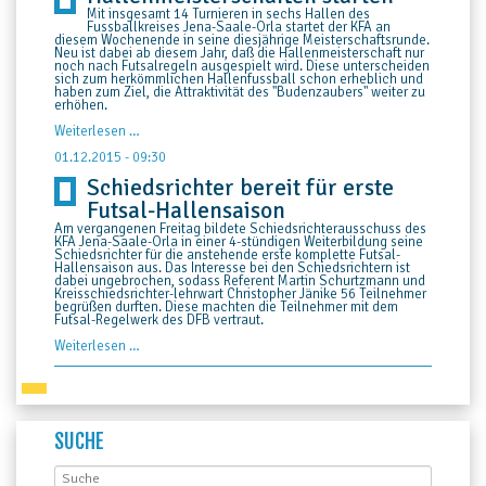
Mit insgesamt 14 Turnieren in sechs Hallen des
Fussballkreises Jena-Saale-Orla startet der KFA an
diesem Wochenende in seine diesjährige Meisterschaftsrunde.
Neu ist dabei ab diesem Jahr, daß die Hallenmeisterschaft nur
noch nach Futsalregeln ausgespielt wird. Diese unterscheiden
sich zum herkömmlichen Hallenfussball schon erheblich und
haben zum Ziel, die Attraktivität des "Budenzaubers" weiter zu
erhöhen.
Hallenmeisterschaften
Weiterlesen …
starten
01.12.2015 - 09:30
Schiedsrichter bereit für erste
Futsal-Hallensaison
Am vergangenen Freitag bildete Schiedsrichterausschuss des
KFA Jena-Saale-Orla in einer 4-stündigen Weiterbildung seine
Schiedsrichter für die anstehende erste komplette Futsal-
Hallensaison aus. Das Interesse bei den Schiedsrichtern ist
dabei ungebrochen, sodass Referent Martin Schurtzmann und
Kreisschiedsrichter-lehrwart Christopher Jänike 56 Teilnehmer
begrüßen durften. Diese machten die Teilnehmer mit dem
Futsal-Regelwerk des DFB vertraut.
Schiedsrichter
Weiterlesen …
bereit
für
erste
Futsal-
Hallensaison
SUCHE