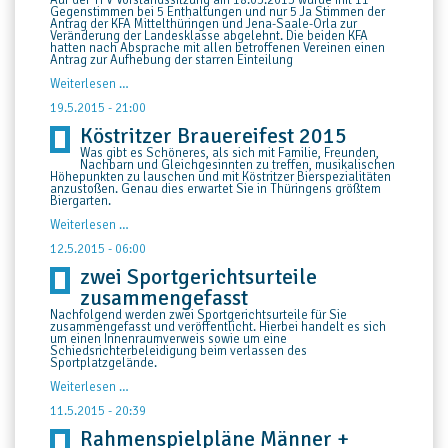
Auf der TFV Vorstandssitzung am 18.05.2015 wurde mit 11
Gegenstimmen bei 5 Enthaltungen und nur 5 Ja Stimmen der
Antrag der KFA Mittelthüringen und Jena-Saale-Orla zur
Veränderung der Landesklasse abgelehnt. Die beiden KFA
hatten nach Absprache mit allen betroffenen Vereinen einen
Antrag zur Aufhebung der starren Einteilung
TFV-
Weiterlesen …
Vorstand
beschließt
19.5.2015 - 21:00
keine
Köstritzer Brauereifest 2015
Veränderungen
der
Was gibt es Schöneres, als sich mit Familie, Freunden,
Landesklassestaffeln
Nachbarn und Gleichgesinnten zu treffen, musikalischen
Höhepunkten zu lauschen und mit Köstritzer Bierspezialitäten
anzustoßen. Genau dies erwartet Sie in Thüringens größtem
Biergarten.
Köstritzer
Weiterlesen …
Brauereifest
2015
12.5.2015 - 06:00
zwei Sportgerichtsurteile
zusammengefasst
Nachfolgend werden zwei Sportgerichtsurteile für Sie
zusammengefasst und veröffentlicht. Hierbei handelt es sich
um einen Innenraumverweis sowie um eine
Schiedsrichterbeleidigung beim verlassen des
Sportplatzgelände.
zwei
Weiterlesen …
Sportgerichtsurteile
zusammengefasst
11.5.2015 - 20:39
Rahmenspielpläne Männer +