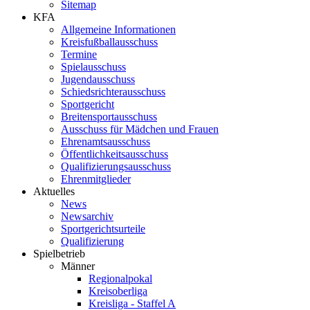
Sitemap
KFA
Allgemeine Informationen
Kreisfußballausschuss
Termine
Spielausschuss
Jugendausschuss
Schiedsrichterausschuss
Sportgericht
Breitensportausschuss
Ausschuss für Mädchen und Frauen
Ehrenamtsausschuss
Öffentlichkeitsausschuss
Qualifizierungsausschuss
Ehrenmitglieder
Aktuelles
News
Newsarchiv
Sportgerichtsurteile
Qualifizierung
Spielbetrieb
Männer
Regionalpokal
Kreisoberliga
Kreisliga - Staffel A