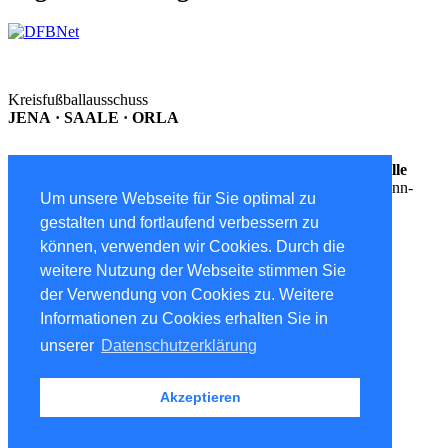
Kreisfußballausschuss
JENA · SAALE · ORLA
Postanschrift
Geschäftsstelle
Postfach 12 02 Ernst-Thälmann-
Um unsere Webseite für Sie optimal zu
Straße 38a I 101
gestalten und fortlaufend verbessern zu
07771 Dornburg-Camburg 07768 Kahla
können, verwenden wir Cookies. Durch die
^
weitere Nutzung der Webseite stimmen Sie
der Verwendung von Cookies zu. Weitere
Informationen zu Cookies erhalten Sie in
Navigation überspringen
unserer
Datenschutzerklärung
Kontakt
Impressum
Datenschutzerklärung
Akzeptieren
Sitemap