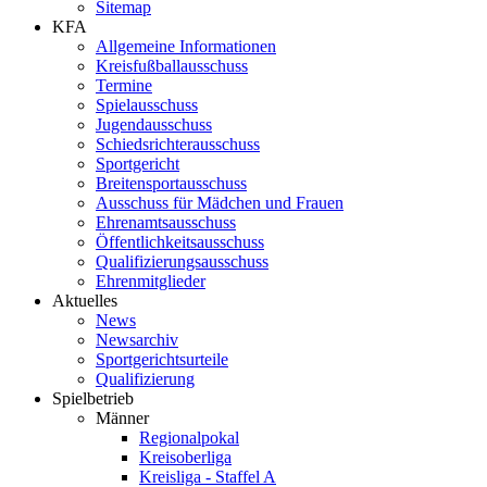
Sitemap
KFA
Allgemeine Informationen
Kreisfußballausschuss
Termine
Spielausschuss
Jugendausschuss
Schiedsrichterausschuss
Sportgericht
Breitensportausschuss
Ausschuss für Mädchen und Frauen
Ehrenamtsausschuss
Öffentlichkeitsausschuss
Qualifizierungsausschuss
Ehrenmitglieder
Aktuelles
News
Newsarchiv
Sportgerichtsurteile
Qualifizierung
Spielbetrieb
Männer
Regionalpokal
Kreisoberliga
Kreisliga - Staffel A