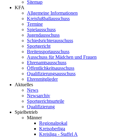
Sitemap
KFA
Allgemeine Informationen
Kreisfußballausschuss
Termine
Spielausschuss
Jugendausschuss
Schiedsrichterausschuss
Sportgericht
Breitensportausschuss
Ausschuss für Mädchen und Frauen
Ehrenamtsausschuss
Öffentlichkeitsausschuss
Qualifizierungsausschuss
Ehrenmitglieder
Aktuelles
News
Newsarchiv
Sportgerichtsurteile
Qualifizierung
Spielbetrieb
Männer
Regionalpokal
Kreisoberliga
Kreisliga - Staffel A