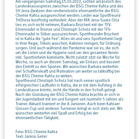
Am vergangenen Samstag,15.10.2022, sollten anlässlich des
Landesklassespieles zwischen der BSG Chemie Kahla und des
SV Jena-Zwätzen drei verdienstvolle ehrenamtliche der BSG
Chemie Kahla ausgezeichnet werden. Leider war Sportfreund
Trillhose kurzfristig verhindert. Aber der KFA Jena-Saale-Orla
lies es sich nicht nehmen, Barbara Brüchert mit der TFV-
Ehrennadel in Bronze und Christoph Scholz mit der TFV-
Ehrennadel in Silber auszuzeichnen. Sportfreundin Brüchert
ist in Kahla die "gute Fee". Alles im und ums Sportlerheim liegt
in ihrer Regie, Trikots waschen, Kabinen reinigen, für Ordnung
sorgen. Und auch während der Pandemie war sie es, die sich
um die Listen und die Hygiene rund um den gesamten Verein
inkl. Sportlerheim kümmerte. Nicht zuletzt sitzt sie Woche für
Woche, so auch an diesem Samstag, am Einlass und kassiert
den Eintritt zu den Spielen. Wir wünschen Barbara weiterhin
viel Schaffenskraft und Motivation um weiter so tatkräftig bei
der BSG Chemie Kahla zu wirken.
Sportfreund Christoph Scholz hat nach seiner sportlich
erfolgreichen Laufbahn in Kahla, die er mit dem Aufstieg in die
Landesklasse krönte, nicht die Hände in den Schoß gelegt.
Nach der Gründung der BSG Chemie Kahla brachte er sich in
der Jugendarbeit mit ein und fungiert seit nunmehr 5 Jahren als
Trainer. Aktuell trainiert er die A-Junioren. Auch beim Kahlaer
Grisson-Cup und anderen Turnieren bringt er sich stets ein. Wir
wünschen weiterhin viel Spaß und Erfolg bei der
ehrenamtlichen Tätigkeit.
Foto: BSG Chemie Kahla
Text: Janina Geiler