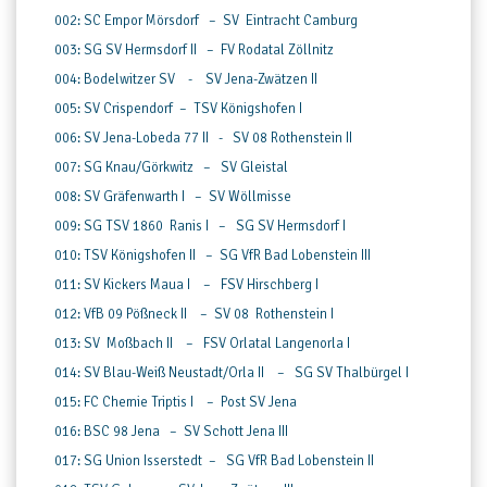
002: SC Empor Mörsdorf – SV Eintracht Camburg
003: SG SV Hermsdorf II – FV Rodatal Zöllnitz
004: Bodelwitzer SV - SV Jena-Zwätzen II
005: SV Crispendorf – TSV Königshofen I
006: SV Jena-Lobeda 77 II - SV 08 Rothenstein II
007: SG Knau/Görkwitz – SV Gleistal
008: SV Gräfenwarth I – SV Wöllmisse
009: SG TSV 1860 Ranis I – SG SV Hermsdorf I
010: TSV Königshofen II – SG VfR Bad Lobenstein III
011: SV Kickers Maua I – FSV Hirschberg I
012: VfB 09 Pößneck II – SV 08 Rothenstein I
013: SV Moßbach II – FSV Orlatal Langenorla I
014: SV Blau-Weiß Neustadt/Orla II – SG SV Thalbürgel I
015: FC Chemie Triptis I – Post SV Jena
016: BSC 98 Jena – SV Schott Jena III
017: SG Union Isserstedt – SG VfR Bad Lobenstein II