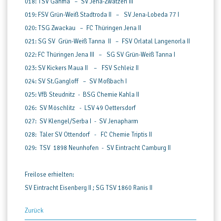
018: TSV Gahma – SV Jena-Zwätzen III
019: FSV Grün-Weiß Stadtroda II – SV Jena-Lobeda 77 I
020: TSG Zwackau – FC Thüringen Jena II
021: SG SV Grün-Weiß Tanna II – FSV Orlatal Langenorla II
022: FC Thüringen Jena III – SG SV Grün-Weiß Tanna I
023: SV Kickers Maua II – FSV Schleiz II
024: SV St.Gangloff – SV Moßbach I
025: VfB Steudnitz - BSG Chemie Kahla II
026: SV Möschlitz - LSV 49 Oettersdorf
027: SV Klengel/Serba I - SV Jenapharm
028: Täler SV Ottendorf - FC Chemie Triptis II
029: TSV 1898 Neunhofen - SV Eintracht Camburg II
Freilose erhielten:
SV Eintracht Eisenberg II ; SG TSV 1860 Ranis II
Zurück